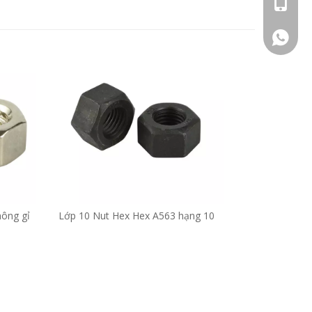
+86 - 1
+86 - 1
hông gỉ
Lớp 10 Nut Hex Hex A563 hạng 10