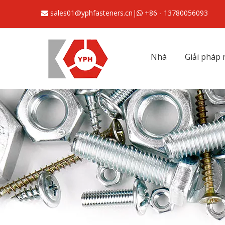
sales01@yphfasteners.cn
|
+86 - 13780056093


Nhà
Giải pháp