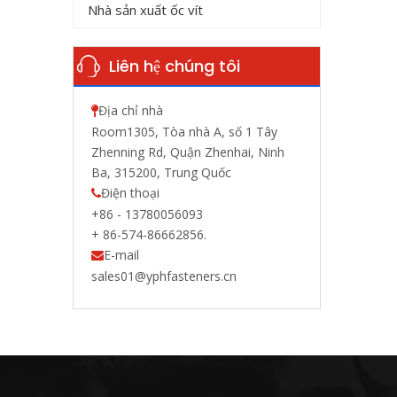
Nhà sản xuất ốc vít
Liên hệ chúng tôi
Địa chỉ nhà

Room1305, Tòa nhà A, số 1 Tây
Zhenning Rd, Quận Zhenhai, Ninh
Ba, 315200, Trung Quốc
Điện thoại

+86 - 13780056093
+ 86-574-86662856.
E-mail

sales01@yphfasteners.cn