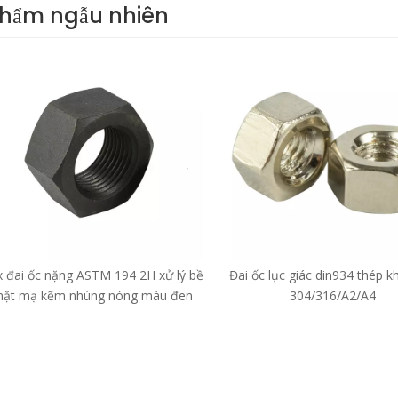
phẩm ngẫu nhiên
x đai ốc nặng ASTM 194 2H xử lý bề
Đai ốc lục giác din934 thép k
ặt mạ kẽm nhúng nóng màu đen
304/316/A2/A4