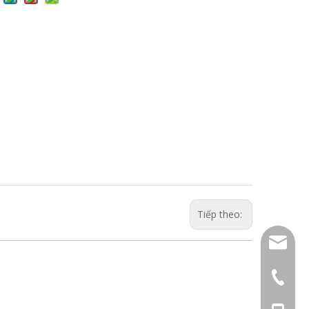
Tiếp theo:
sales01
+ 86-57