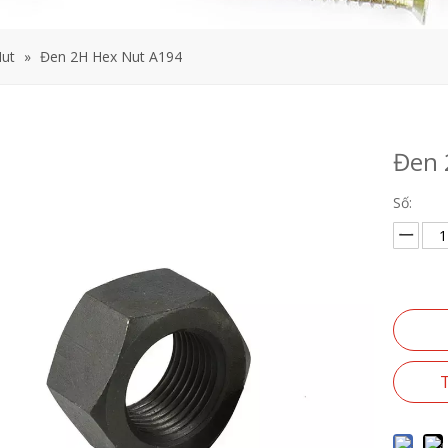
ut
»
Đen 2H Hex Nut A194
Đen 
Số:
T