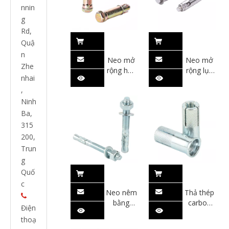
nnin
g
Rd,
Quậ
n
Neo mở
Neo mở
Zhe
rộng hex
rộng lục
nhai
nặng
giác bằng
,
thép
không gỉ
Ninh
304
Ba,
315
200,
Trun
g
Quố
c
Neo nêm
Thả thép

bằng
carbon
Điện
thép
vào neo
thoạ
carbon