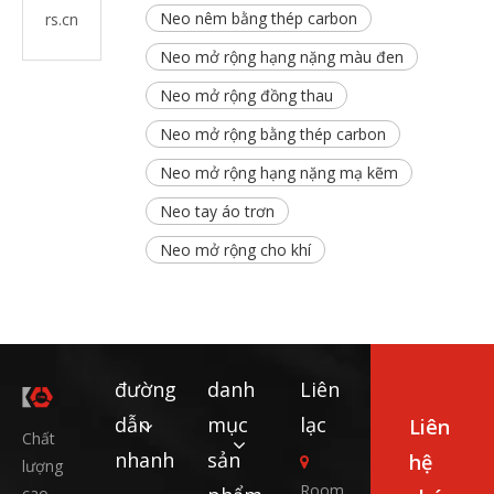
Neo nêm bằng thép carbon
rs.cn
Neo mở rộng hạng nặng màu đen
Neo mở rộng đồng thau
Neo mở rộng bằng thép carbon
Neo mở rộng hạng nặng mạ kẽm
Neo tay áo trơn
Neo mở rộng cho khí
đường
danh
Liên
dẫn
mục
lạc
Liên
Chất
nhanh
sản
hệ

lượng
Room
cao,