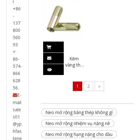
i
60mm
+86
cho
đường
-
cao tốc
137
800
560
93
+
Kẽm
86-
vàng thả
574-
vào neo
866
628
1
2
»
56.
E-

mail
sale
Neo mở rộng bằng thép không gỉ
s01
Neo mở rộng nhiệm vụ nặng nề
@yp
hfas
Neo mở rộng hạng nặng cho dầu
tene