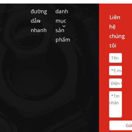
đường
danh
Liên
dẫn
mục
hệ
nhanh
sản
chúng
phẩm
tôi
Gửi