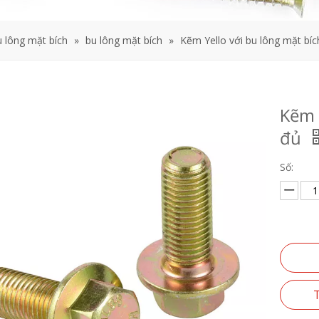
u lông mặt bích
»
bu lông mặt bích
»
Kẽm Yello với bu lông mặt bí
Kẽm 
đủ
Số:
T