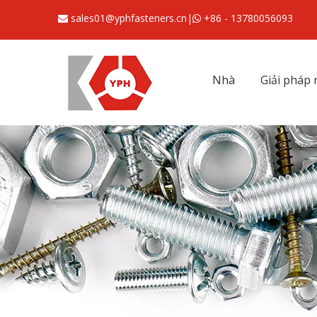
sales01@yphfasteners.cn
|
+86 - 13780056093


Nhà
Giải pháp