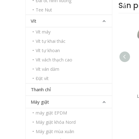
Đai ốc hình vuông
Sản 
Tee Nut
Vít
Vít máy
Vít tự khai thác
Vít tự khoan
Vít vách thạch cao
Vít ván dăm
Đặt vít
Thanh chỉ
A325 Bu lông lục giác mạ kẽm nhúng
L
Máy giặt
nóng
máy giặt EPDM
Máy giặt khóa Nord
Máy giặt mùa xuân