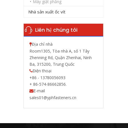
Máy giặt phẳng
Nhà sản xuất ốc vít
Liên hệ chúng tôi
Địa chỉ nhà

Room1305, Tòa nhà A, số 1 Tây
Zhenning Rd, Quận Zhenhai, Ninh
Ba, 315200, Trung Quốc
Điện thoại

+86 - 13780056093
+ 86-574-86662856.
E-mail

sales01@yphfasteners.cn