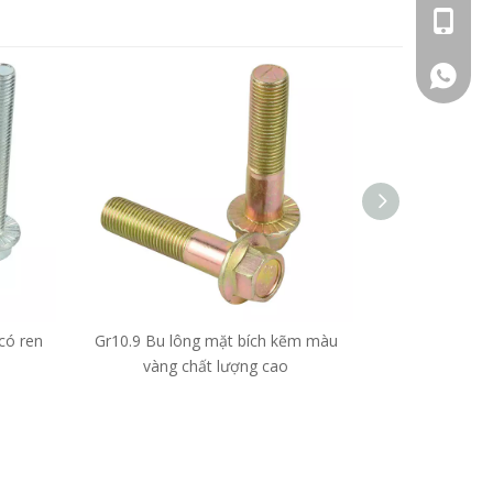
+86 - 1
+86 - 1
có ren
Gr10.9 Bu lông mặt bích kẽm màu
Bu lông va
vàng chất lượng cao