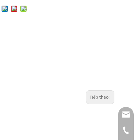
Tiếp theo:
sales01
+ 86-57